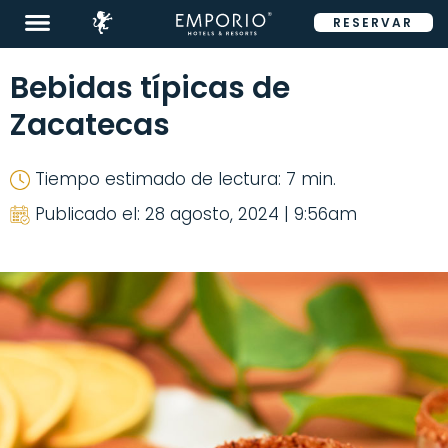
RESERVAR
ENG
Bebidas típicas de
Zacatecas
Tiempo estimado de lectura: 7 min.
Destinos
Publicado el: 28 agosto, 2024 | 9:56am
Promociones
Habitaciones
Restaurantes
&
Bares
Tour
360°