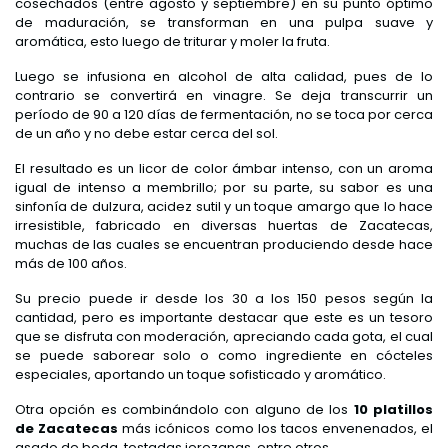
cosechados (entre agosto y septiembre) en su punto óptimo
de maduración, se transforman en una pulpa suave y
aromática, esto luego de triturar y moler la fruta.
Luego se infusiona en alcohol de alta calidad, pues de lo
contrario se convertirá en vinagre. Se deja transcurrir un
período de 90 a 120 días de fermentación, no se toca por cerca
de un año y no debe estar cerca del sol.
El resultado es un licor de color ámbar intenso, con un aroma
igual de intenso a membrillo; por su parte, su sabor es una
sinfonía de dulzura, acidez sutil y un toque amargo que lo hace
irresistible, fabricado en diversas huertas de Zacatecas,
muchas de las cuales se encuentran produciendo desde hace
más de 100 años.
Su precio puede ir desde los 30 a los 150 pesos según la
cantidad, pero es importante destacar que este es un tesoro
que se disfruta con moderación, apreciando cada gota, el cual
se puede saborear solo o como ingrediente en cócteles
especiales, aportando un toque sofisticado y aromático.
Otra opción es combinándolo con alguno de los
10 platillos
de Zacatecas
más icónicos como los tacos envenenados, el
asado de boda, tostadas jerezanas, entre otros.