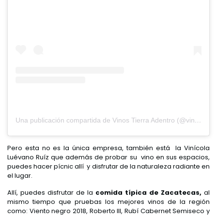
Una publicación compartida de Vinos Tierra Adentro (@vinostierraadentro)
Pero esta no es la única empresa, también está la Vinícola
Luévano Ruíz que además de probar su vino en sus espacios,
puedes hacer pícnic allí y disfrutar de la naturaleza radiante en
el lugar.
Allí, puedes disfrutar de la
comida típica de Zacatecas,
al
mismo tiempo que pruebas los mejores vinos de la región
como: Viento negro 2018, Roberto III, Rubí Cabernet Semiseco y