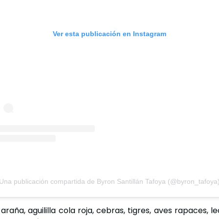
Ver esta publicación en Instagram
Una publicación compartida de Byron Santillán Tafoya (@byron_tafoya
ña, aguililla cola roja, cebras, tigres, aves rapaces, leo