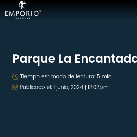
Hoteles
Emporio
Acapulco
Parque La Encantad
Cancún
Tiempo estimado de lectura: 5 min.
Cdmx
Publicado el: 1 junio, 2024 | 12:02pm
Ixtapa
Mazatlán
Veracruz
Samba