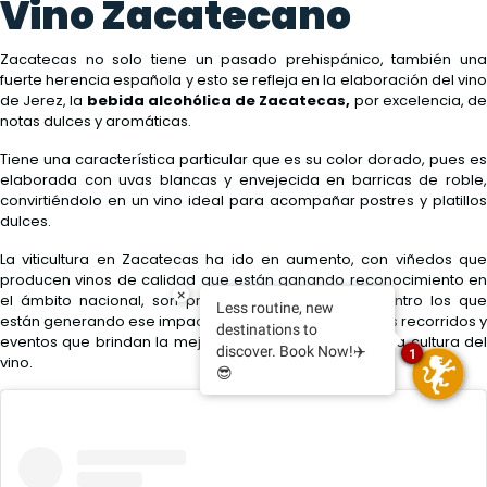
Vino Zacatecano
Zacatecas no solo tiene un pasado prehispánico, también una
fuerte herencia española y esto se refleja en la elaboración del vino
de Jerez, la
bebida alcohólica de Zacatecas,
por excelencia,
d
notas dulces y aromáticas.
Tiene una característica particular que es su color dorado, pues es
elaborada con uvas blancas y envejecida en barricas de roble,
convirtiéndolo en un vino ideal para acompañar postres y platillos
dulces.
La viticultura en Zacatecas ha ido en aumento, con viñedos que
producen vinos de calidad que están ganando reconocimiento en
×
el ámbito nacional, son proyectos como Tierra Adentro los que
Less routine, new
están generando ese impacto, por su producto, por sus recorridos y
destinations to
eventos que brindan la mejor presentación y realzan la cultura del
discover. Book Now!✈️
1
vino.
😎