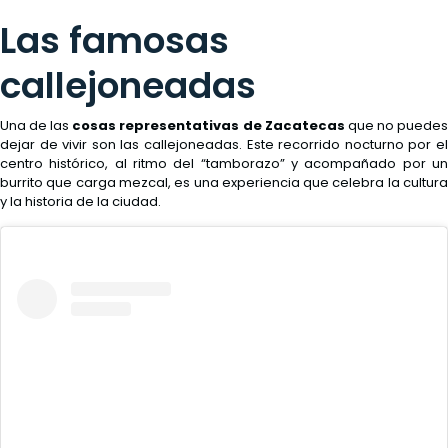
Blog
Las famosas
Eventos
callejoneadas
Contacto
Una de las
cosas representativas de Zacatecas
que no puede
dejar de vivir son las callejoneadas. Este recorrido nocturno por el
Facturación
centro histórico, al ritmo del “tamborazo” y acompañado por un
Eléctronica
burrito que carga mezcal, es una experiencia que celebra la cultura
y la historia de la ciudad.
Preguntas
Frecuentes