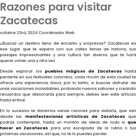
Razones para visitar
ENG
Zacatecas
octubre 23rd, 2024 Coordinador Web
¿Buscas un destino lleno de encanto y sorpresas? Zacatecas es
ese lugar que te espera con sus calles llenas de historia, sus
Destinos
paisajes impresionantes y una cultura tan diversa que te hará
querer volver una y otra vez.
Promociones
Desde explorar los
pueblos mágicos de Zacatecas
hast
perderte en sus festivales coloridos, cada rincón de esta ciudad te
Habitaciones
ofrece una experiencia única; por lo tanto, si buscas disfrutar de
unas vacaciones inolvidables, probando nuevos sabores y creando
Restaurantes
recuerdos que atesorarás para siempre, debes leer este artículo
hasta el final.
&
Bares
En lo sucesivo te daremos varias razones para visitarla, que van
desde las
manifestaciones artísticas de Zacatecas
qu
Tour
podrás contemplar, hasta un montón de ideas de todo lo
que
hacer en Zacatecas
para una escapada de la rutina o tu
360°
próximas vacaciones; así que, no te lo puedes perder.